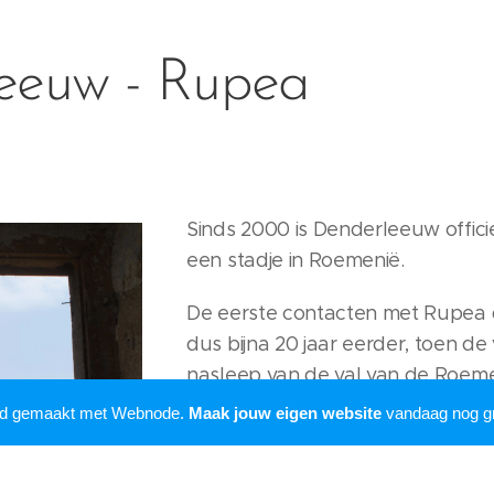
eeuw - Rupea
Sinds 2000 is Denderleeuw offic
een stadje in Roemenië.
De eerste contacten met Rupea d
dus bijna 20 jaar eerder, toen d
nasleep van de val van de Roem
geadopteerd werd door Denderle
rd gemaakt met Webnode.
Maak jouw eigen website
vandaag nog gr
economische situatie van Roemen
het accent van de humanitaire h