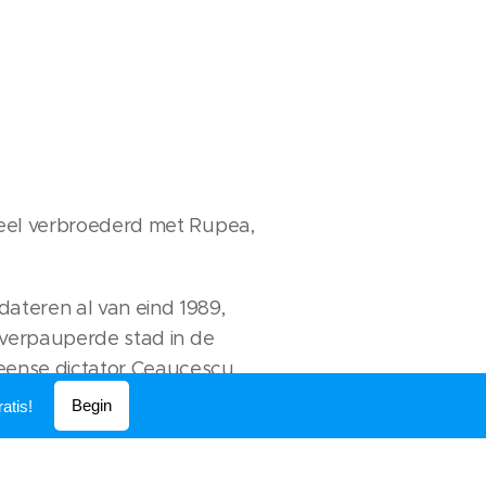
ieel verbroederd met Rupea,
ateren al van eind 1989,
e verpauperde stad in de
eense dictator Ceaucescu
euw. Sindsdien is de
Begin
atis!
ië grondig verbeterd en is
ulp verschoven naar