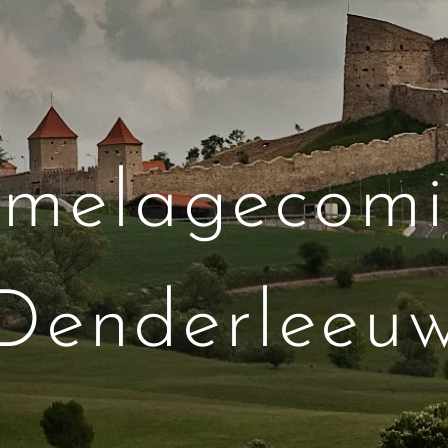
umelagecomi
Denderleeu